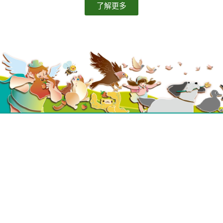
了解更多
雨田出版社有限公司
|
香港原創繪本
地址： 九龍尖沙嘴柯士甸道136-138號金門商業大廈1305室
電話：(852) 3725 4183
電郵：
info@rainsteppe.net
Facebook：rainsteppe
Instagram：rainsteppe
Copyright © 2026 Rainsteppe Publications Limited |
Credits
Powered by 雨田出版社有限公司
購買指南
|
退換方法
|
私隱