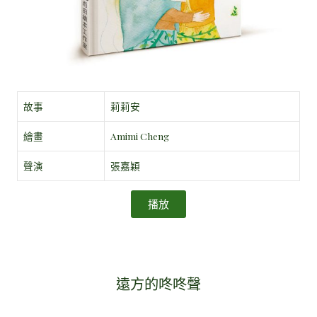
故事
莉莉安
繪畫
Amimi Cheng
聲演
張嘉穎
播放
遠方的咚咚聲