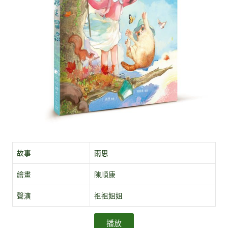
故事
雨思
繪畫
陳順康
聲演
祖祖姐姐
播放